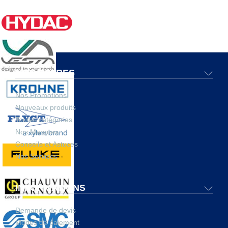
NOS OFFRES
Nos Promotions
Nouveaux produits
Toutes catégories
Nos Marques
Conseils et Astuces
Nos Services
INFORMATIONS
Demande de devis
Modes de paiement