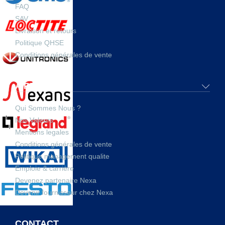
FAQ
SAV
Livraison et retours
Politique QHSE
Conditions générales de vente
A PROPOS
Qui Sommes Nous ?
Nos Valeurs
Mentions legales
Conditions générales de vente
Politique management qualite
Emploie & carrière
Devenez partenaire Nexa
Devenir fournisseur chez Nexa
CONTACT