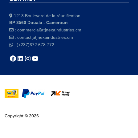
1213 Boulevard de la réunification
BP 3560 Douala - Cameroun
:
commercial[at]nexaindustries.cm
:
contact[at]nexaindustries.cm
: (+237)672 678 772
Copyright © 2026