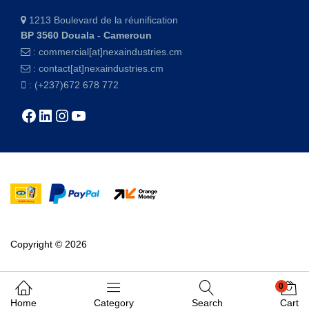
1213 Boulevard de la réunification
BP 3560 Douala - Cameroun
:
commercial[at]nexaindustries.cm
:
contact[at]nexaindustries.cm
: (+237)672 678 772
Facebook
LinkedIn
Instagram
YouTube
Copyright © 2026
0
Home
Category
Search
Cart