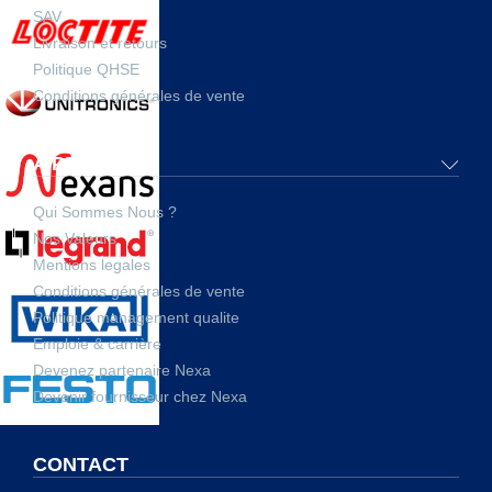
SAV
Livraison et retours
Politique QHSE
Conditions générales de vente
A PROPOS
Qui Sommes Nous ?
Nos Valeurs
Mentions legales
Conditions générales de vente
Politique management qualite
Emploie & carrière
Devenez partenaire Nexa
Devenir fournisseur chez Nexa
CONTACT