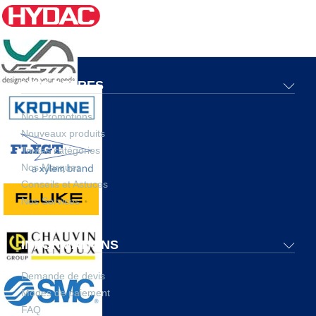
NOS OFFRES
Nos Promotions
Nouveaux produits
Toutes catégories
Nos Marques
Conseils et Astuces
Nos Services
INFORMATIONS
Demande de devis
Modes de paiement
FAQ