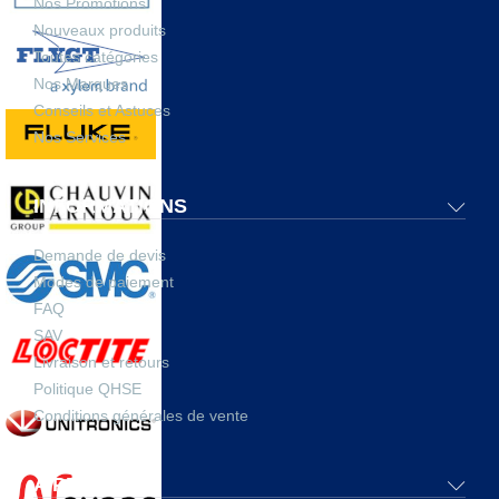
Nos Promotions
Nouveaux produits
Toutes catégories
Nos Marques
Conseils et Astuces
Nos Services
INFORMATIONS
Demande de devis
Modes de paiement
FAQ
SAV
Livraison et retours
Politique QHSE
Conditions générales de vente
A PROPOS