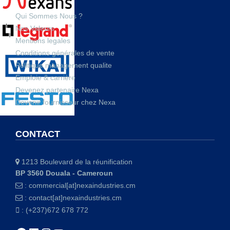
Qui Sommes Nous ?
Nos Valeurs
Mentions legales
Conditions générales de vente
Politique management qualite
Emploie & carrière
Devenez partenaire Nexa
Devenir fournisseur chez Nexa
CONTACT
1213 Boulevard de la réunification
BP 3560 Douala - Cameroun
:
commercial[at]nexaindustries.cm
:
contact[at]nexaindustries.cm
: (+237)672 678 772