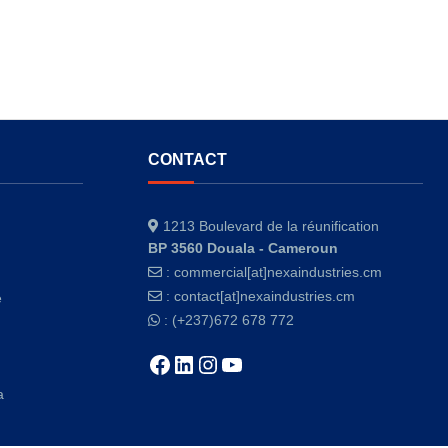
CONTACT
1213 Boulevard de la réunification
BP 3560 Douala - Cameroun
:
commercial[at]nexaindustries.cm
:
contact[at]nexaindustries.cm
e
: (+237)672 678 772
a