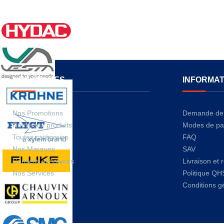
NOS OFFRES
INFORMAT
Nos Promotions
Demande de 
Nouveaux produits
Modes de pa
Toutes catégories
FAQ
Nos Marques
SAV
Conseils et Astuces
Livraison et 
Nos Services
Politique QH
Conditions g