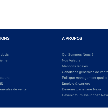
IONS
A PROPOS
devis
Qui Sommes Nous ?
iement
Nos Valeurs
Mentions legales
Conditions générales de vent
retours
Politique management qualite
SE
Emploie & carrière
énérales de vente
Devenez partenaire Nexa
Devenir fournisseur chez Nex