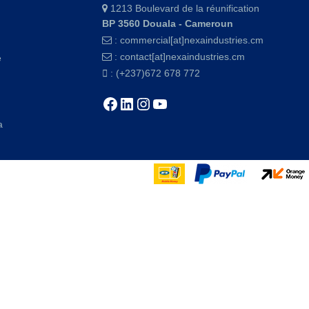
1213 Boulevard de la réunification
BP 3560 Douala - Cameroun
:
commercial[at]nexaindustries.cm
:
contact[at]nexaindustries.cm
e
: (+237)672 678 772
Facebook
LinkedIn
Instagram
YouTube
a