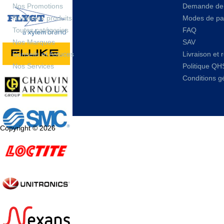
Nos Promotions
Demande de 
Nouveaux produits
Modes de pa
Toutes catégories
FAQ
Nos Marques
SAV
Conseils et Astuces
Livraison et 
Nos Services
Politique QH
Conditions g
Copyright © 2026