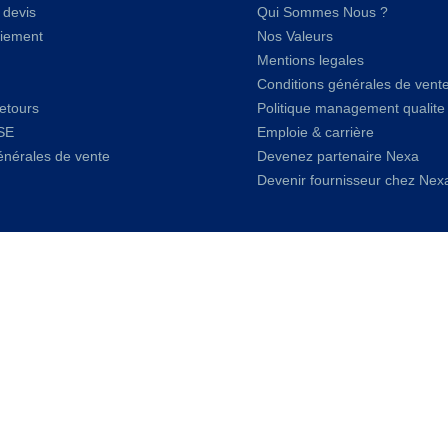
devis
Qui Sommes Nous ?
iement
Nos Valeurs
Mentions legales
Conditions générales de vent
retours
Politique management qualite
SE
Emploie & carrière
énérales de vente
Devenez partenaire Nexa
Devenir fournisseur chez Nex