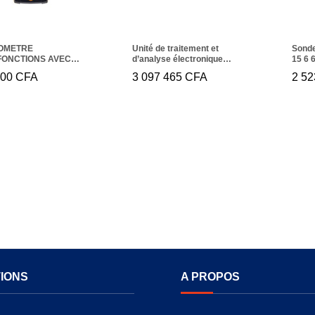
OMETRE
Unité de traitement et
Sonde
FONCTIONS AVEC
d’analyse électronique
15 6 
UR DE PRESSION
Ripress smart RICTRL.010
000
000
CFA
CFA
3 097 465
3 097 465
CFA
CFA
2 52
2 5
RENTIELLE TESTO
UN)
IONS
A PROPOS