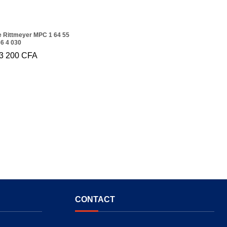
 Rittmeyer MPC 1 64 55
66 4 030
3 200
23 200
CFA
CFA
CONTACT