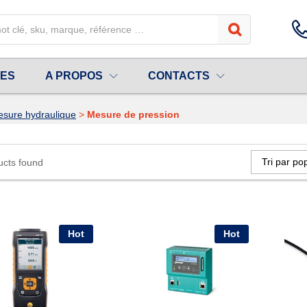
UES
A PROPOS
CONTACTS
sure hydraulique
>
Mesure de pression
Tri par pop
ucts found
Hot
Hot