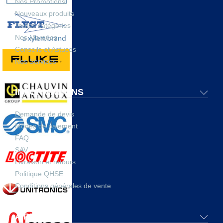
Nos Promotions
Nouveaux produits
Toutes catégories
Nos Marques
Conseils et Astuces
Nos Services
INFORMATIONS
Demande de devis
Modes de paiement
FAQ
SAV
Livraison et retours
Politique QHSE
Conditions générales de vente
A PROPOS