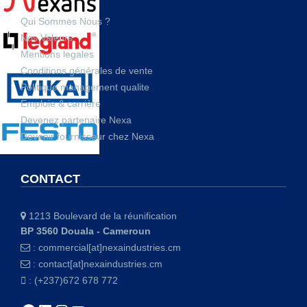
Qui Sommes Nous ?
Nos Valeurs
Mentions legales
Conditions générales de vente
Politique management qualite
Emploie & carrière
Devenez partenaire Nexa
Devenir fournisseur chez Nexa
CONTACT
1213 Boulevard de la réunification
BP 3560 Douala - Cameroun
:
commercial[at]nexaindustries.cm
:
contact[at]nexaindustries.cm
: (+237)672 678 772