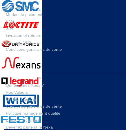
Demande de devis
Modes de paiement
FAQ
SAV
Livraison et retours
Politique QHSE
Conditions générales de vente
A PROPOS
Qui Sommes Nous ?
Nos Valeurs
Mentions legales
Conditions générales de vente
Politique management qualite
Emploie & carrière
Devenez partenaire Nexa