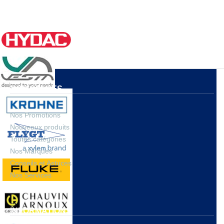
NOS OFFRES
Nos Promotions
Nouveaux produits
Toutes catégories
Nos Marques
Conseils et Astuces
Nos Services
INFORMATIONS