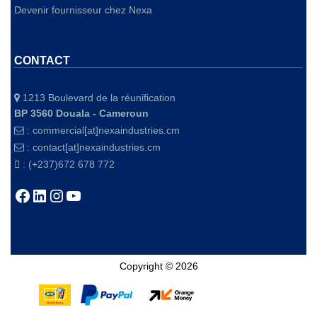
Devenir fournisseur chez Nexa
CONTACT
1213 Boulevard de la réunification
BP 3560 Douala - Cameroun
:
commercial[at]nexaindustries.cm
:
contact[at]nexaindustries.cm
: (+237)672 678 772
Facebook
LinkedIn
Instagram
YouTube
Copyright © 2026