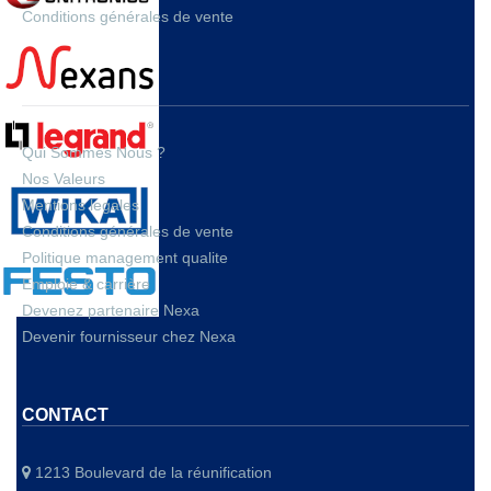
Conditions générales de vente
A PROPOS
Qui Sommes Nous ?
Nos Valeurs
Mentions legales
Conditions générales de vente
Politique management qualite
Emploie & carrière
Devenez partenaire Nexa
Devenir fournisseur chez Nexa
CONTACT
1213 Boulevard de la réunification