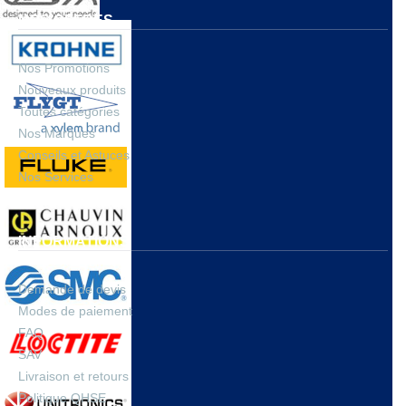
NOS OFFRES
Nos Promotions
Nouveaux produits
Toutes catégories
Nos Marques
Conseils et Astuces
Nos Services
INFORMATIONS
Demande de devis
Modes de paiement
FAQ
SAV
Livraison et retours
Politique QHSE