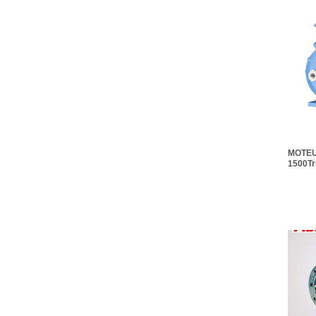
45
(2)
450
(1)
5.5
(8)
55
(2)
7.5
(7)
75
(2)
90
(2)
MOTEU
1500Tr
KW IE