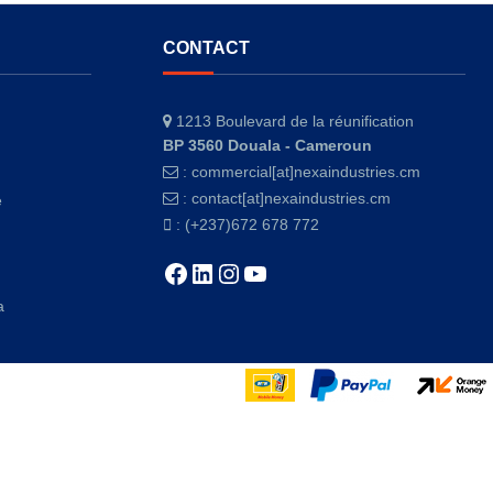
CONTACT
1213 Boulevard de la réunification
BP 3560 Douala - Cameroun
:
commercial[at]nexaindustries.cm
:
contact[at]nexaindustries.cm
e
: (+237)672 678 772
Facebook
LinkedIn
Instagram
YouTube
a