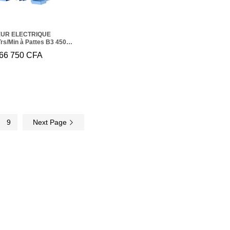
UR ELECTRIQUE
rs/Min à Pattes B3 450
66 750
366 750
CFA
CFA
9
Next Page