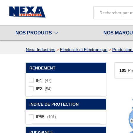
All
NOS PRODUITS
NOS MARQ
Nexa Industries
>
Electricité et Electronique
>
Production e
RENDEMENT
105
Pr
IE1
(47)
IE2
(54)
INDICE DE PROTECTION
IP55
(101)
PUISSANCE