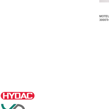
MOTEU
3000Tr
KW IE