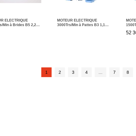
R ELECTRIQUE
MOTEUR ELECTRIQUE
MOTE
s/Min à Brides B5 2,2
3000Trs/Min à Pattes B3 1,1
1500T
2
KW IE2
KW
52 3
52 
1
2
3
4
…
7
8