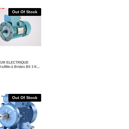
Out Of Stock
UR ELECTRIQUE
rs/Min à Brides B5 3 KW
Out Of Stock