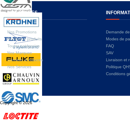
NOS OFFRES
INFORMAT
Nos Promotions
Demande de 
Nouveaux produits
Modes de pa
Toutes catégories
FAQ
Nos Marques
SAV
Conseils et Astuces
Livraison et 
Nos Services
Politique QH
Conditions g
Copyright © 2026