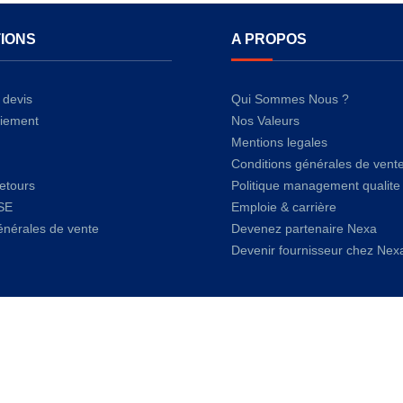
IONS
A PROPOS
devis
Qui Sommes Nous ?
iement
Nos Valeurs
Mentions legales
Conditions générales de vent
retours
Politique management qualite
SE
Emploie & carrière
énérales de vente
Devenez partenaire Nexa
Devenir fournisseur chez Nex