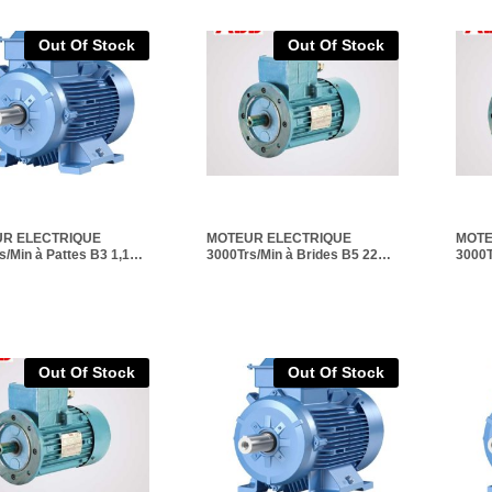
Out Of Stock
Out Of Stock
R ELECTRIQUE
MOTEUR ELECTRIQUE
MOTE
s/Min à Pattes B3 1,1
3000Trs/Min à Brides B5 22
3000T
2
KW IE2
IE2
Out Of Stock
Out Of Stock