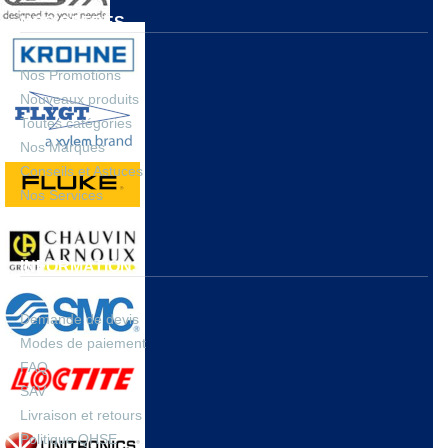
NOS OFFRES
Nos Promotions
Nouveaux produits
Toutes catégories
Nos Marques
Conseils et Astuces
Nos Services
INFORMATIONS
Demande de devis
Modes de paiement
FAQ
SAV
Livraison et retours
Politique QHSE