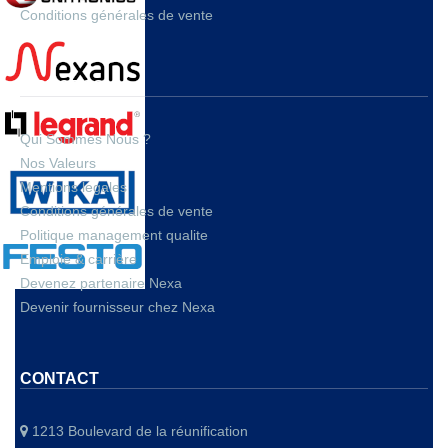
Conditions générales de vente
A PROPOS
Qui Sommes Nous ?
Nos Valeurs
Mentions legales
Conditions générales de vente
Politique management qualite
Emploie & carrière
Devenez partenaire Nexa
Devenir fournisseur chez Nexa
CONTACT
1213 Boulevard de la réunification