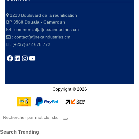
1213 Boulevard de la réunification
BP 3560 Douala - Cameroun
:
commercial[at]nexaindustries.cm
:
contact[at]nexaindustries.cm
: (+237)672 678 772
Facebook
LinkedIn
Instagram
YouTube
Copyright © 2026
Search Trending