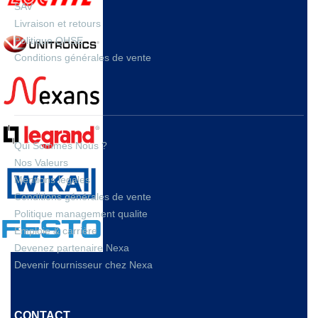
SAV
Livraison et retours
Politique QHSE
Conditions générales de vente
A PROPOS
Qui Sommes Nous ?
Nos Valeurs
Mentions legales
Conditions générales de vente
Politique management qualite
Emploie & carrière
Devenez partenaire Nexa
Devenir fournisseur chez Nexa
CONTACT