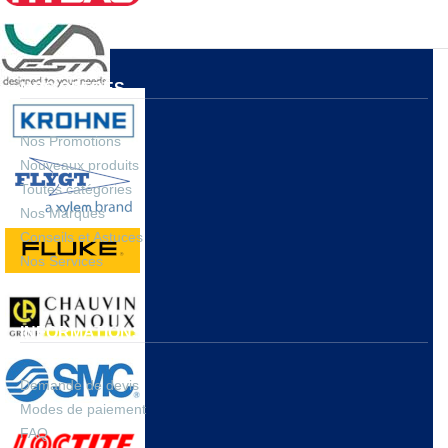
NOS OFFRES
Nos Promotions
Nouveaux produits
Toutes catégories
Nos Marques
Conseils et Astuces
Nos Services
INFORMATIONS
Demande de devis
Modes de paiement
FAQ