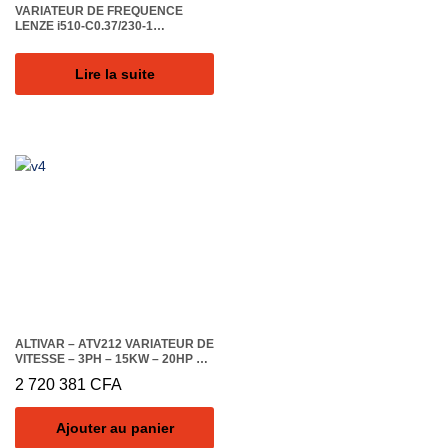
VARIATEUR DE FREQUENCE
LENZE i510-C0.37/230-1
MONOPHASE
Lire la suite
ALTIVAR – ATV212 VARIATEUR DE
VITESSE – 3PH – 15KW – 20HP –
480V – CEM – IP21
2 720 381
CFA
Ajouter au panier