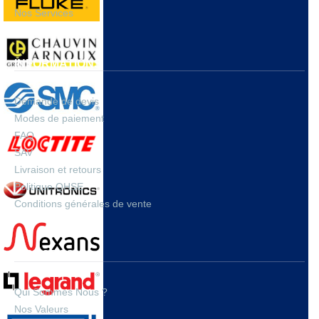
Nos Services
INFORMATIONS
Demande de devis
Modes de paiement
FAQ
SAV
Livraison et retours
Politique QHSE
Conditions générales de vente
A PROPOS
Qui Sommes Nous ?
Nos Valeurs