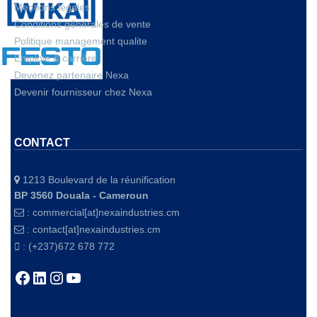
Mentions legales
Conditions générales de vente
Politique management qualite
Emploie & carrière
Devenez partenaire Nexa
Devenir fournisseur chez Nexa
CONTACT
1213 Boulevard de la réunification
BP 3560 Douala - Cameroun
:
commercial[at]nexaindustries.cm
:
contact[at]nexaindustries.cm
: (+237)672 678 772
Facebook
LinkedIn
Instagram
YouTube