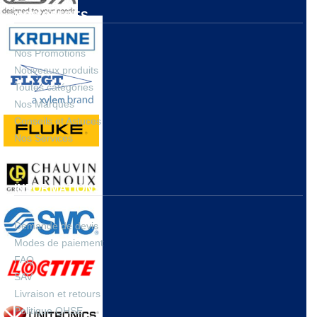
NOS OFFRES
Nos Promotions
Nouveaux produits
Toutes catégories
Nos Marques
Conseils et Astuces
Nos Services
INFORMATIONS
Demande de devis
Modes de paiement
FAQ
SAV
Livraison et retours
Politique QHSE