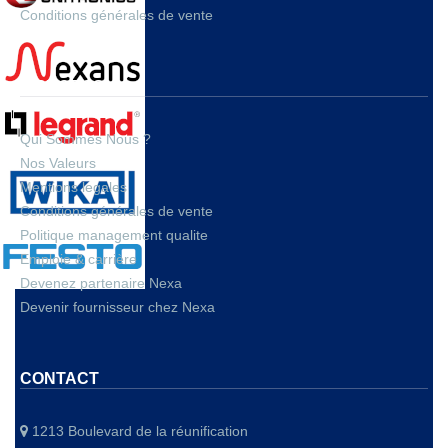
Conditions générales de vente
A PROPOS
Qui Sommes Nous ?
Nos Valeurs
Mentions legales
Conditions générales de vente
Politique management qualite
Emploie & carrière
Devenez partenaire Nexa
Devenir fournisseur chez Nexa
CONTACT
1213 Boulevard de la réunification