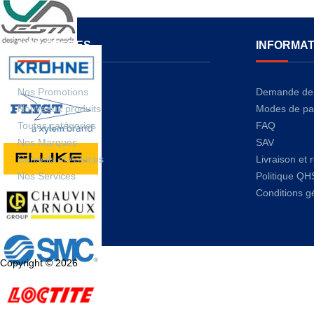
NOS OFFRES
INFORMAT
Nos Promotions
Demande de 
Nouveaux produits
Modes de pa
Toutes catégories
FAQ
Nos Marques
SAV
Conseils et Astuces
Livraison et 
Nos Services
Politique QH
Conditions g
Copyright © 2026