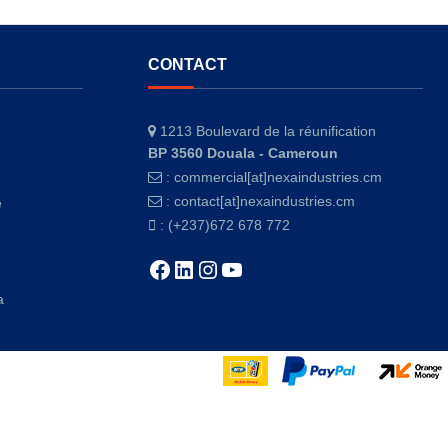
CONTACT
1213 Boulevard de la réunification
BP 3560 Douala - Cameroun
:
commercial[at]nexaindustries.cm
:
contact[at]nexaindustries.cm
e
: (+237)672 678 772
Facebook
LinkedIn
Instagram
YouTube
a