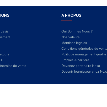
IONS
A PROPOS
devis
Qui Sommes Nous ?
iement
Nos Valeurs
Mentions legales
Conditions générales de vent
retours
Politique management qualite
SE
Emploie & carrière
énérales de vente
Devenez partenaire Nexa
Devenir fournisseur chez Nex