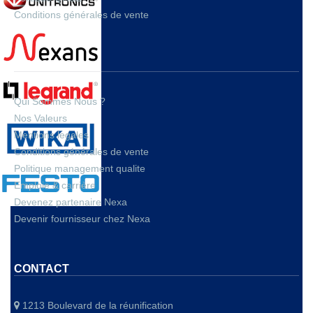
Conditions générales de vente
A PROPOS
Qui Sommes Nous ?
Nos Valeurs
Mentions legales
Conditions générales de vente
Politique management qualite
Emploie & carrière
Devenez partenaire Nexa
Devenir fournisseur chez Nexa
CONTACT
1213 Boulevard de la réunification