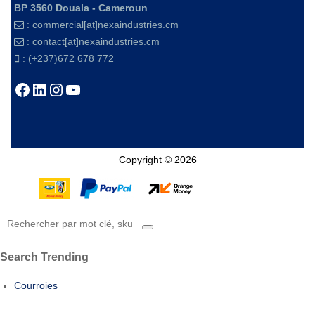
BP 3560 Douala - Cameroun
:
commercial[at]nexaindustries.cm
:
contact[at]nexaindustries.cm
: (+237)672 678 772
Facebook
LinkedIn
Instagram
YouTube
Copyright © 2026
Search Trending
Courroies