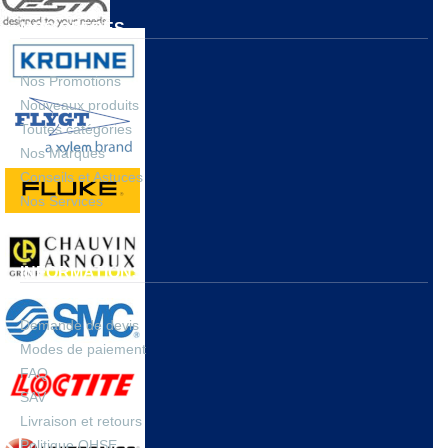
NOS OFFRES
Nos Promotions
Nouveaux produits
Toutes catégories
Nos Marques
Conseils et Astuces
Nos Services
INFORMATIONS
Demande de devis
Modes de paiement
FAQ
SAV
Livraison et retours
Politique QHSE