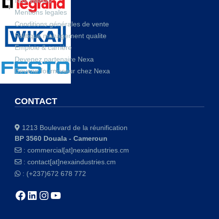
Nos Valeurs
Mentions legales
Conditions générales de vente
Politique management qualite
Emploie & carrière
Devenez partenaire Nexa
Devenir fournisseur chez Nexa
CONTACT
1213 Boulevard de la réunification
BP 3560 Douala - Cameroun
:
commercial[at]nexaindustries.cm
:
contact[at]nexaindustries.cm
: (+237)672 678 772