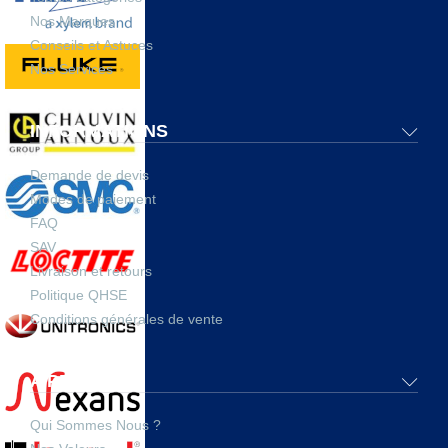
Nos Marques
Conseils et Astuces
Nos Services
INFORMATIONS
Demande de devis
Modes de paiement
FAQ
SAV
Livraison et retours
Politique QHSE
Conditions générales de vente
A PROPOS
Qui Sommes Nous ?