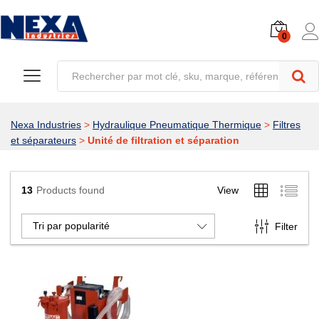
0
Nexa Industries
>
Hydraulique Pneumatique Thermique
>
Filtres
et séparateurs
>
Unité de filtration et séparation
13
Products found
View
Tri par popularité
Filter