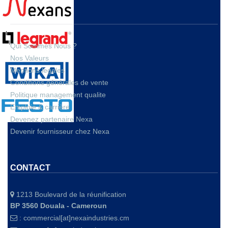
A PROPOS
Qui Sommes Nous ?
Nos Valeurs
Mentions legales
Conditions générales de vente
Politique management qualite
Emploie & carrière
Devenez partenaire Nexa
Devenir fournisseur chez Nexa
CONTACT
1213 Boulevard de la réunification
BP 3560 Douala - Cameroun
:
commercial[at]nexaindustries.cm