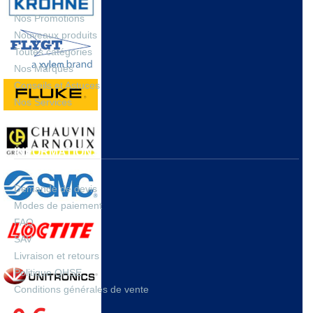
Nos Promotions
Nouveaux produits
Toutes catégories
Nos Marques
Conseils et Astuces
Nos Services
INFORMATIONS
Demande de devis
Modes de paiement
FAQ
SAV
Livraison et retours
Politique QHSE
Conditions générales de vente