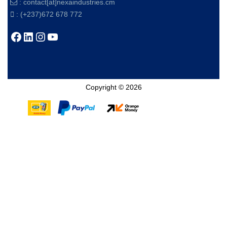
:
contact[at]nexaindustries.cm
: (+237)672 678 772
Facebook
LinkedIn
Instagram
YouTube
Copyright © 2026