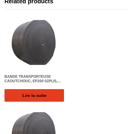
Related products
BANDE TRANSPORTEUSE
CAOUTCHOUC, EP200 02PLIS,
LARGEUR 650MM, EPAIS. 5.5MM,
REVETEM. (2.5+1)MM, GRADE
24MPA, SURFACE LISSE
Lire la suite