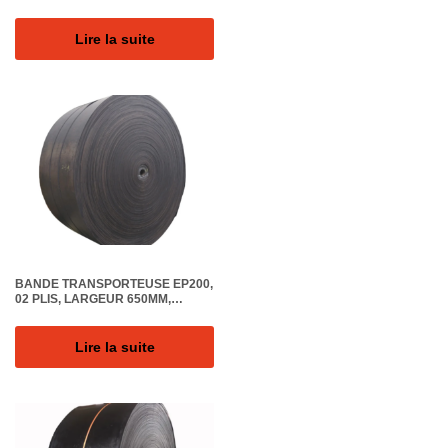
LARGEUR 1400MM EPAIS.
11.3MM, REVETEM. (6+2)MM,
GRADE DIN-Y, SURFACE LISSE
Lire la suite
BANDE TRANSPORTEUSE EP200,
02 PLIS, LARGEUR 650MM,
EPAISSEUR TOTALE 12MM,
QUALITE DU CAOUTCHOUC DIN-Z
Lire la suite