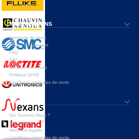
Nos Services
INFORMATIONS
Demande de devis
Modes de paiement
FAQ
SAV
Livraison et retours
Politique QHSE
Conditions générales de vente
A PROPOS
Qui Sommes Nous ?
Nos Valeurs
Mentions legales
Conditions générales de vente