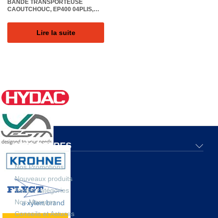
BANDE TRANSPORTEUSE
CAOUTCHOUC, EP400 04PLIS,
LARGEUR 650MM EPAIS. 11MM,
REVETEM. (5+2)MM, GRADE DIN-
Y, SURFACE LISSE
Lire la suite
NOS OFFRES
Nos Promotions
Nouveaux produits
Toutes catégories
Nos Marques
Conseils et Astuces