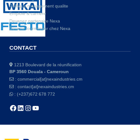
Politique management qualite
Emploie & carrière
Devenez partenaire Nexa
Devenir fournisseur chez Nexa
CONTACT
1213 Boulevard de la réunification
BP 3560 Douala - Cameroun
:
commercial[at]nexaindustries.cm
:
contact[at]nexaindustries.cm
: (+237)672 678 772