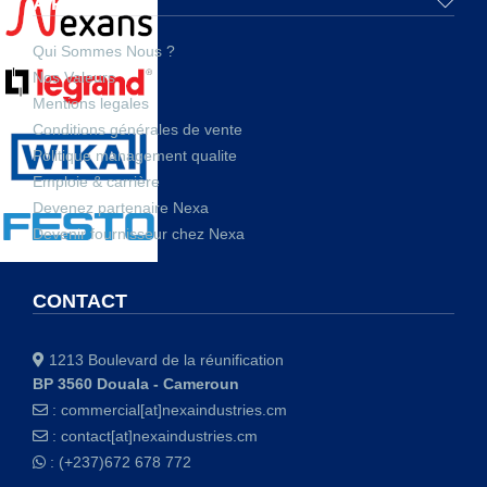
A PROPOS
Qui Sommes Nous ?
Nos Valeurs
Mentions legales
Conditions générales de vente
Politique management qualite
Emploie & carrière
Devenez partenaire Nexa
Devenir fournisseur chez Nexa
CONTACT
1213 Boulevard de la réunification
BP 3560 Douala - Cameroun
:
commercial[at]nexaindustries.cm
:
contact[at]nexaindustries.cm
: (+237)672 678 772