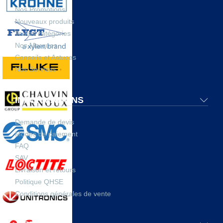
Nos Promotions
Nouveaux produits
Toutes catégories
Nos Marques
Conseils et Astuces
Nos Services
INFORMATIONS
Demande de devis
Modes de paiement
FAQ
SAV
Livraison et retours
Politique QHSE
Conditions générales de vente