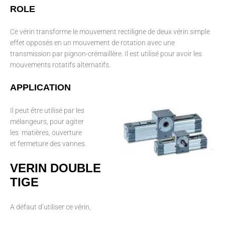
ROLE
Ce vérin transforme le mouvement rectiligne de deux vérin simple
effet opposés en un mouvement de rotation avec une
transmission par pignon-crémaillère. Il est utilisé pour avoir les
mouvements rotatifs alternatifs.
APPLICATION
Il peut être utilisé par les
mélangeurs, pour agiter
les matières, ouverture
et fermeture des vannes.
VERIN DOUBLE
TIGE
A défaut d’utiliser ce vérin,