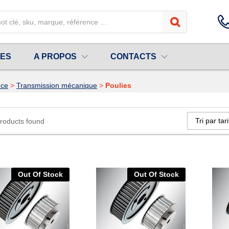
UES
A PROPOS
CONTACTS
nce
>
Transmission mécanique
>
Poulies
Tri par tar
roducts found
Out Of Stock
Out Of Stock