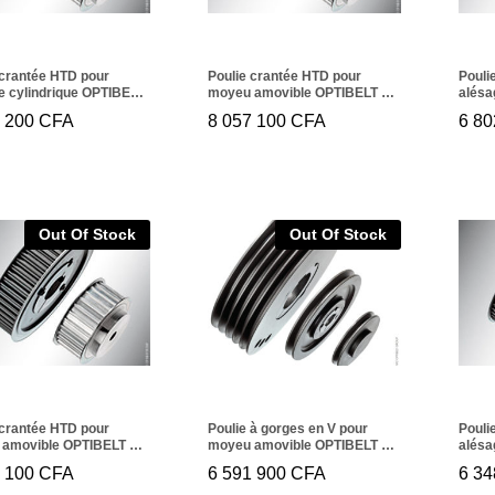
 crantée HTD pour
Poulie crantée HTD pour
Pouli
e cylindrique OPTIBELT
moyeu amovible OPTIBELT TB
alésa
M 170
216 14M 170
216 1
6 200
6 200
CFA
CFA
8 057 100
8 057 100
CFA
CFA
6 80
6 8
Out Of Stock
Out Of Stock
 crantée HTD pour
Poulie à gorges en V pour
Pouli
amovible OPTIBELT TB
moyeu amovible OPTIBELT TB
alésa
M 170
SPC 1250/12
192 1
2 100
2 100
CFA
CFA
6 591 900
6 591 900
CFA
CFA
6 34
6 3