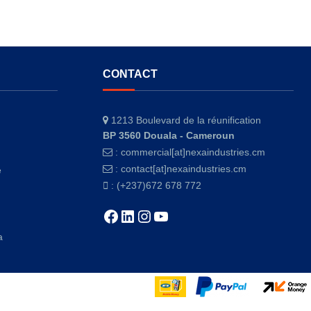
CONTACT
1213 Boulevard de la réunification
BP 3560 Douala - Cameroun
:
commercial[at]nexaindustries.cm
:
contact[at]nexaindustries.cm
e
: (+237)672 678 772
Facebook
LinkedIn
Instagram
YouTube
a