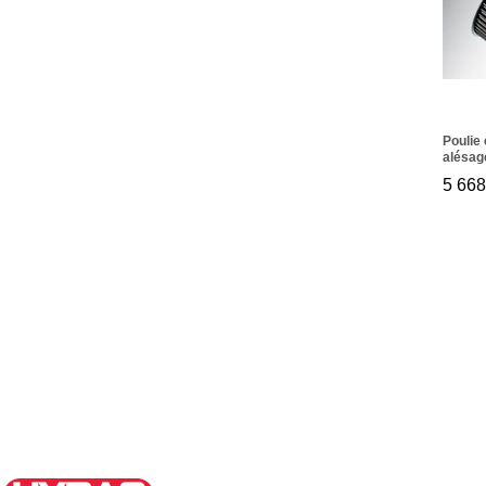
Poulie
alésag
216 14
5 66
5 66