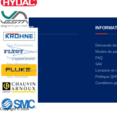
NOS OFFRES
INFORMAT
Nos Promotions
Demande de 
Nouveaux produits
Modes de pa
Toutes catégories
FAQ
Nos Marques
SAV
Conseils et Astuces
Livraison et 
Nos Services
Politique QH
Conditions g
Copyright © 2026