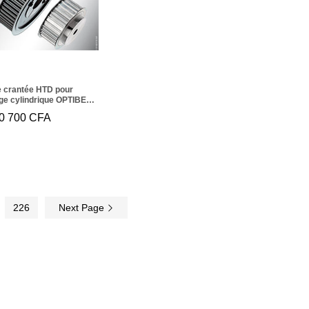
e crantée HTD pour
ge cylindrique OPTIBELT
4M 115
0 700
90 700
CFA
CFA
226
Next Page