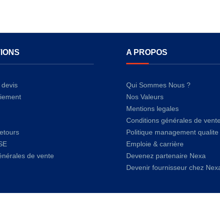
IONS
A PROPOS
devis
Qui Sommes Nous ?
iement
Nos Valeurs
Mentions legales
Conditions générales de vent
retours
Politique management qualite
SE
Emploie & carrière
énérales de vente
Devenez partenaire Nexa
Devenir fournisseur chez Nex