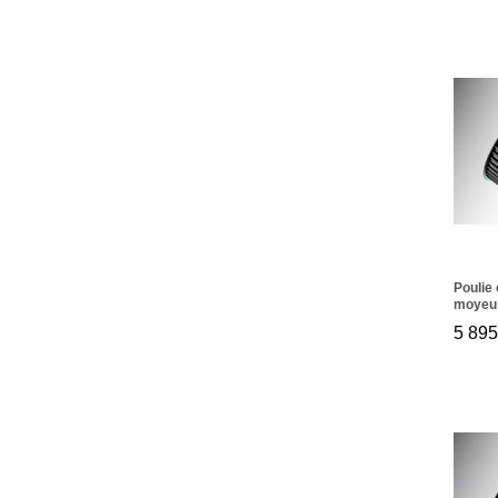
Poulie
moyeu 
48 XH 
5 89
5 89