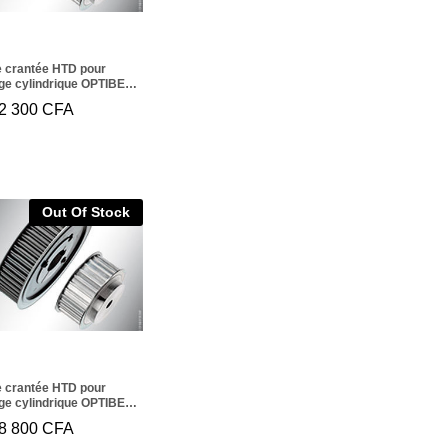
e crantée HTD pour
ge cylindrique OPTIBELT
4M 115
2 300
02 300
CFA
CFA
Out Of Stock
e crantée HTD pour
ge cylindrique OPTIBELT
4M 170
8 800
48 800
CFA
CFA