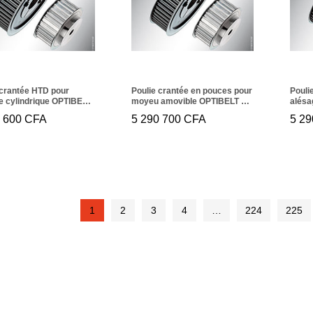
 crantée HTD pour
Poulie crantée en pouces pour
Pouli
e cylindrique OPTIBELT
moyeu amovible OPTIBELT TB
alésa
M 85
40 XH 400
192 1
8 600
8 600
CFA
CFA
5 290 700
5 290 700
CFA
CFA
5 29
5 2
1
2
3
4
…
224
225