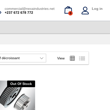
commercial@nexaindustries.net
Log in
+237 672 678 772
0
if décroissant
View
Out Of Stock