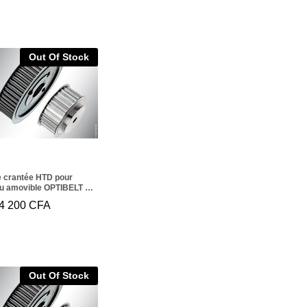
Out Of Stock
e crantée HTD pour
u amovible OPTIBELT TB
4M 170
4 200
44 200
CFA
CFA
Out Of Stock