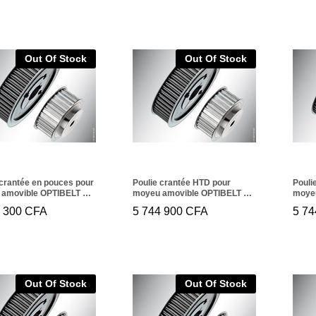
Out Of Stock
Out Of Stock
 crantée en pouces pour
Poulie crantée HTD pour
Pouli
amovible OPTIBELT TB
moyeu amovible OPTIBELT TB
moye
400
216 14M 115
168 1
5 300
5 300
CFA
CFA
5 744 900
5 744 900
CFA
CFA
5 74
5 7
Out Of Stock
Out Of Stock