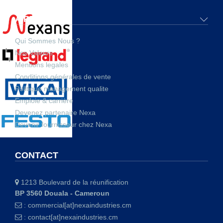
A PROPOS
Qui Sommes Nous ?
Nos Valeurs
Mentions legales
Conditions générales de vente
Politique management qualite
Emploie & carrière
Devenez partenaire Nexa
Devenir fournisseur chez Nexa
CONTACT
1213 Boulevard de la réunification
BP 3560 Douala - Cameroun
:
commercial[at]nexaindustries.cm
:
contact[at]nexaindustries.cm