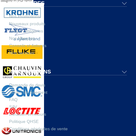
NOS OFFRES
Nos Promotions
Nouveaux produits
Toutes catégories
Nos Marques
Conseils et Astuces
Nos Services
INFORMATIONS
Demande de devis
Modes de paiement
FAQ
SAV
Livraison et retours
Politique QHSE
Conditions générales de vente