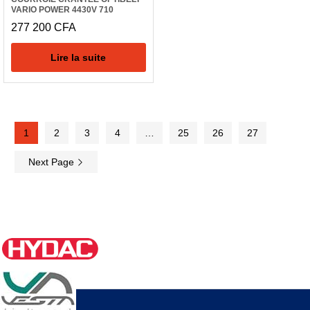
VARIO POWER 4430V 710
277 200
CFA
Lire la suite
1
2
3
4
…
25
26
27
Next Page