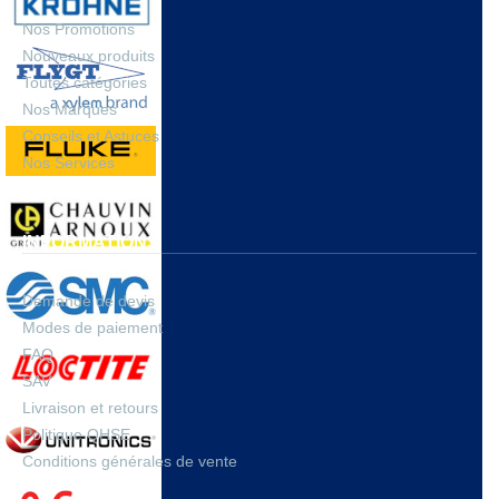
Nos Promotions
Nouveaux produits
Toutes catégories
Nos Marques
Conseils et Astuces
Nos Services
INFORMATIONS
Demande de devis
Modes de paiement
FAQ
SAV
Livraison et retours
Politique QHSE
Conditions générales de vente