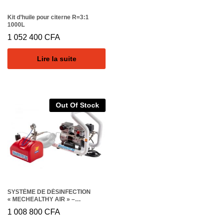
Kit d’huile pour citerne R=3:1
1000L
1 052 400
CFA
Lire la suite
Out Of Stock
SYSTÈME DE DÉSINFECTION
« MECHEALTHY AIR » –
STANDARD 230V 50HZ
1 008 800
CFA