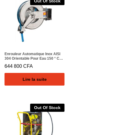
Out Of Stock
Enrouleur Automatique Inox AISI
304 Orientable Pour Eau 150 ° C
400 Bar Mod. SX-460 Avec Tuyau
644 800
CFA
15M 3/8 «
Lire la suite
Out Of Stock