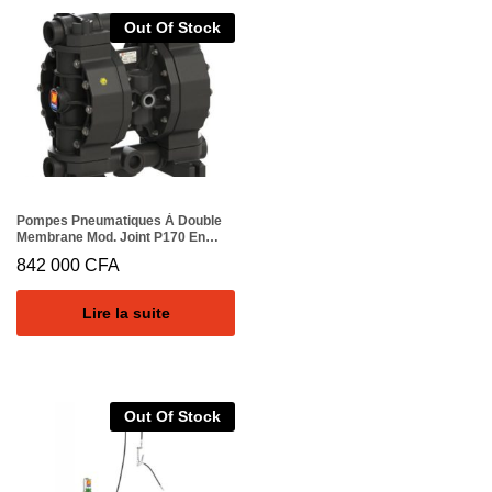
Out Of Stock
Pompes Pneumatiques À Double
Membrane Mod. Joint P170 En
POLYPROPYLENE In Viton
842 000
CFA
Lire la suite
Out Of Stock