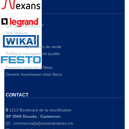
A PROPOS
Qui Sommes Nous ?
Nos Valeurs
Mentions legales
Conditions générales de vente
Politique management qualite
Emploie & carrière
Devenez partenaire Nexa
Devenir fournisseur chez Nexa
CONTACT
1213 Boulevard de la réunification
BP 3560 Douala - Cameroun
:
commercial[at]nexaindustries.cm