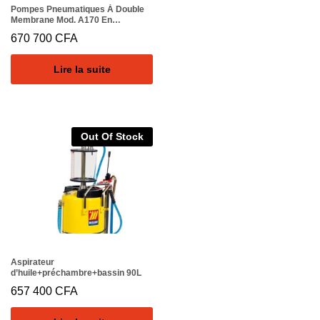
Pompes Pneumatiques À Double
Membrane Mod. A170 En
ALUMINIUM Joint En Nbr
670 700
CFA
Lire la suite
Out Of Stock
Aspirateur
d’huile+préchambre+bassin 90L
657 400
CFA