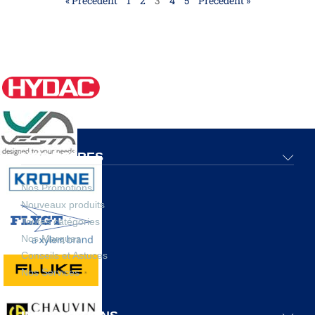
« Précédent
1
2
3
4
5
Précédent »
NOS OFFRES
Nos Promotions
Nouveaux produits
Toutes catégories
Nos Marques
Conseils et Astuces
Nos Services