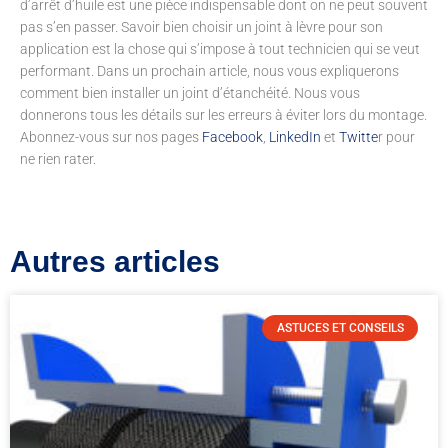
d’arrêt d’huile est une pièce indispensable dont on ne peut souvent
pas s’en passer. Savoir bien choisir un joint à lèvre pour son
application est la chose qui s’impose à tout technicien qui se veut
performant. Dans un prochain article, nous vous expliquerons
comment bien installer un joint d’étanchéité. Nous vous
donnerons tous les détails sur les erreurs à éviter lors du montage.
Abonnez-vous sur nos pages
Facebook
,
LinkedIn
et
Twitte
r pour
ne rien rater.
Autres articles
ASTUCES ET CONSEILS