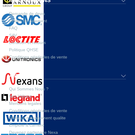
INFORMATIONS
Demande de devis
Modes de paiement
FAQ
SAV
Livraison et retours
Politique QHSE
Conditions générales de vente
A PROPOS
Qui Sommes Nous ?
Nos Valeurs
Mentions legales
Conditions générales de vente
Politique management qualite
Emploie & carrière
Devenez partenaire Nexa