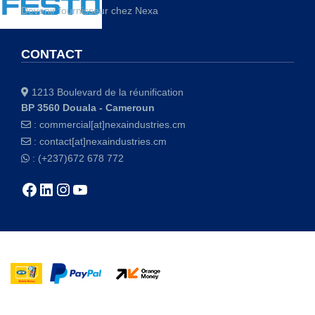
Devenir fournisseur chez Nexa
CONTACT
1213 Boulevard de la réunification
BP 3560 Douala - Cameroun
:
commercial[at]nexaindustries.cm
:
contact[at]nexaindustries.cm
: (+237)672 678 772