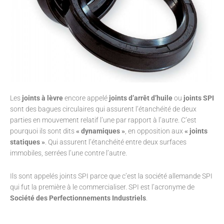
Les
joints à lèvre
encore appelé
joints d’arrêt d’huile
ou
joints SPI
sont des bagues circulaires qui assurent l’étanchéité de deux
parties en mouvement relatif l’une par rapport à l’autre. C’est
pourquoi ils sont dits
« dynamiques »
, en opposition aux
« joints
statiques »
. Qui assurent l’étanchéité entre deux surfaces
immobiles, serrées l’une contre l’autre.
Ils sont appelés joints SPI parce que c’est la société allemande SPI
qui fut la première à le commercialiser. SPI est l’acronyme de
Société des Perfectionnements Industriels
.