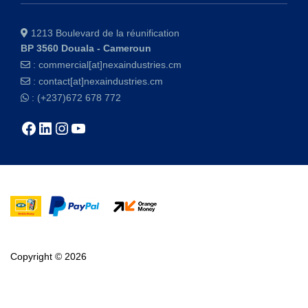
1213 Boulevard de la réunification
BP 3560 Douala - Cameroun
:
commercial[at]nexaindustries.cm
:
contact[at]nexaindustries.cm
: (+237)672 678 772
Copyright © 2026