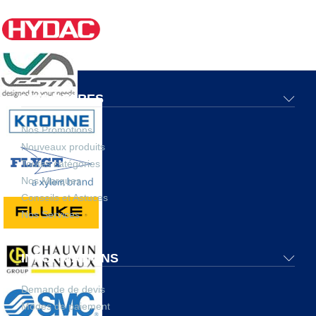
NOS OFFRES
Nos Promotions
Nouveaux produits
Toutes catégories
Nos Marques
Conseils et Astuces
Nos Services
INFORMATIONS
Demande de devis
Modes de paiement