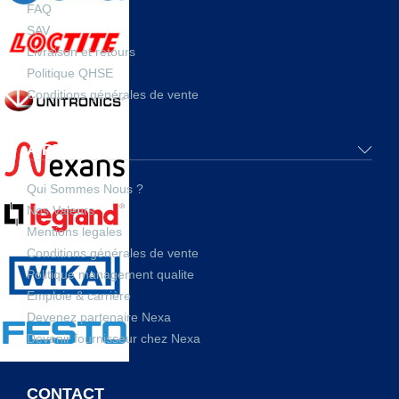
FAQ
SAV
Livraison et retours
Politique QHSE
Conditions générales de vente
A PROPOS
Qui Sommes Nous ?
Nos Valeurs
Mentions legales
Conditions générales de vente
Politique management qualite
Emploie & carrière
Devenez partenaire Nexa
Devenir fournisseur chez Nexa
CONTACT