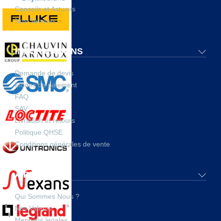
Conseils et Astuces
Nos Services
INFORMATIONS
Demande de devis
Modes de paiement
FAQ
SAV
Livraison et retours
Politique QHSE
Conditions générales de vente
A PROPOS
Qui Sommes Nous ?
Nos Valeurs
Mentions legales