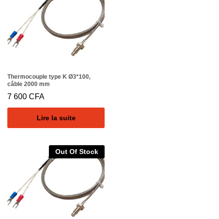
Thermocouple type K Ø3*100,
câble 2000 mm
7 600
CFA
Lire la suite
Out Of Stock