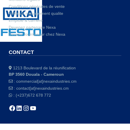
Conditions générales de vente
Politique management qualite
Emploie & carrière
Devenez partenaire Nexa
Devenir fournisseur chez Nexa
CONTACT
1213 Boulevard de la réunification
BP 3560 Douala - Cameroun
:
commercial[at]nexaindustries.cm
:
contact[at]nexaindustries.cm
: (+237)672 678 772