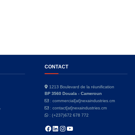
CONTACT
1213 Boulevard de la réunification
BP 3560 Douala - Cameroun
:
commercial[at]nexaindustries.cm
:
contact[at]nexaindustries.cm
e
: (+237)672 678 772