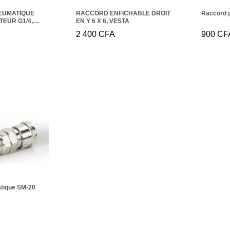
NEUMATIQUE
RACCORD ENFICHABLE DROIT
Raccord 
TEUR G1/4,
EN Y 6 X 6, VESTA
2 400
2 400
CFA
CFA
900
900
CF
CF
tique SM-20