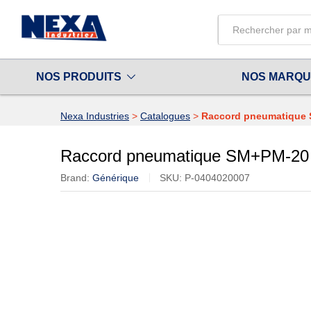
Raccord pneumatique SM+PM-
Description
Specifications
All
NOS PRODUITS
NOS MARQ
Nexa Industries
>
Catalogues
>
Raccord pneumatique
Raccord pneumatique SM+PM-20
Brand:
Générique
SKU:
P-0404020007