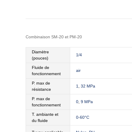
Combinaison SM-20 et PM-20
Diamètre
1/4
(pouces)
Fluide de
air
fonctionnement
P. max de
1
,
32 MPa
résistance
P. max de
0
,
9 MPa
fonctionnement
T. ambiante et
0-60°C
du fluide