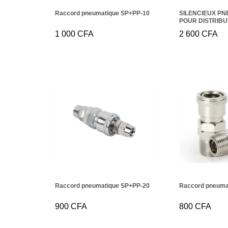
Raccord pneumatique SP+PP-10
SILENCIEUX P
POUR DISTRIBU
VESTA QS
1 000
1 000
CFA
CFA
2 600
2 600
CFA
CFA
Raccord pneumatique SP+PP-20
Raccord pneuma
900
900
CFA
CFA
800
800
CFA
CFA