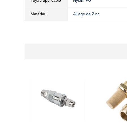
Tuyau applicable
Nylon
,
PU
Matériau
Alliage de Zinc