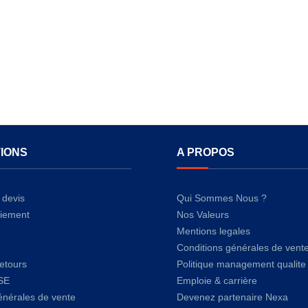
IONS
A PROPOS
devis
Qui Sommes Nous ?
iement
Nos Valeurs
Mentions legales
Conditions générales de vent
retours
Politique management qualite
SE
Emploie & carrière
énérales de vente
Devenez partenaire Nexa