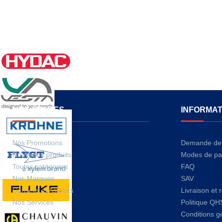
NOS OFFRES
INFORMAT
Nos Promotions
Demande de 
Nouveaux produits
Modes de pa
Toutes catégories
FAQ
Nos Marques
SAV
Conseils et Astuces
Livraison et 
Nos Services
Politique QH
Conditions g