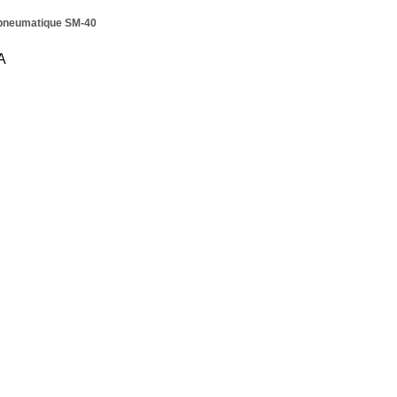
pneumatique SM-40
A
A