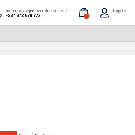
900
CFA
Ajouter au panier
commercial@nexaindustries.net
Log in
+237 672 678 772
0