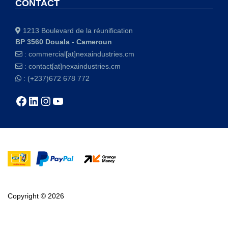
CONTACT
1213 Boulevard de la réunification
BP 3560 Douala - Cameroun
:
commercial[at]nexaindustries.cm
:
contact[at]nexaindustries.cm
: (+237)672 678 772
Copyright © 2026