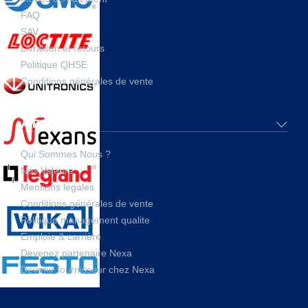
FAQ
SAV
Livraison et retours
Politique QHSE
Conditions générales de vente
A PROPOS
Qui Sommes Nous ?
Nos Valeurs
Mentions legales
Conditions générales de vente
Politique management qualite
Emploie & carrière
Devenez partenaire Nexa
Devenir fournisseur chez Nexa