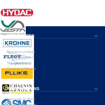
NOS OFFRES
Nos Promotions
Nouveaux produits
Toutes catégories
Nos Marques
Conseils et Astuces
Nos Services
INFORMATIONS
Demande de devis
Modes de paiement