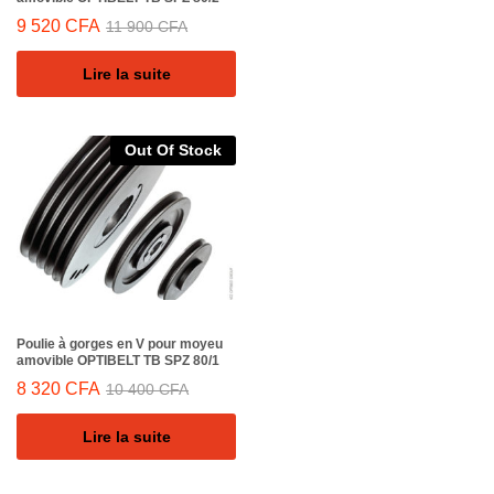
9 520
CFA
11 900
CFA
Lire la suite
Out Of Stock
Poulie à gorges en V pour moyeu
amovible OPTIBELT TB SPZ 80/1
8 320
CFA
10 400
CFA
Lire la suite