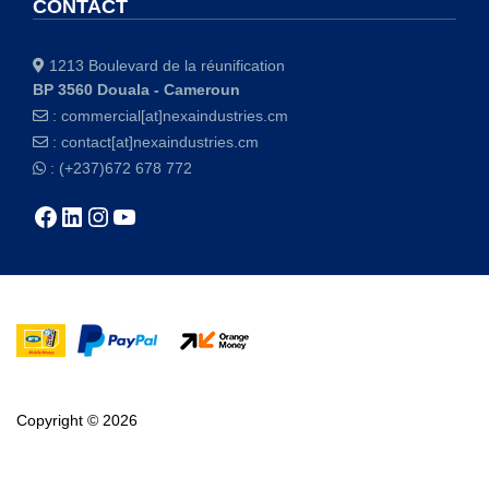
CONTACT
1213 Boulevard de la réunification
BP 3560 Douala - Cameroun
:
commercial[at]nexaindustries.cm
:
contact[at]nexaindustries.cm
: (+237)672 678 772
Copyright © 2026