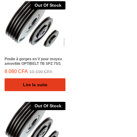
Out Of Stock
Poulie à gorges en V pour moyeu
amovible OPTIBELT TB SPZ 75/1
8 080
CFA
10 100
CFA
Lire la suite
Out Of Stock