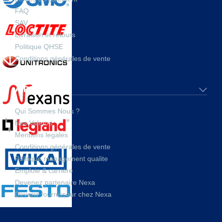
FAQ
SAV
Livraison et retours
Politique QHSE
Conditions générales de vente
A PROPOS
Qui Sommes Nous ?
Nos Valeurs
Mentions legales
Conditions générales de vente
Politique management qualite
Emploie & carrière
Devenez partenaire Nexa
Devenir fournisseur chez Nexa