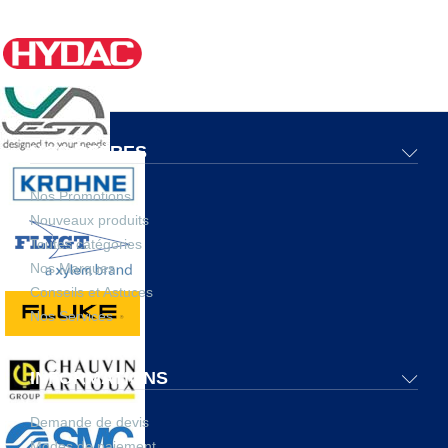
NOS OFFRES
Nos Promotions
Nouveaux produits
Toutes catégories
Nos Marques
Conseils et Astuces
Nos Services
INFORMATIONS
Demande de devis
Modes de paiement