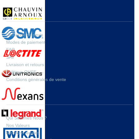
INFORMATIONS
Demande de devis
Modes de paiement
FAQ
SAV
Livraison et retours
Politique QHSE
Conditions générales de vente
A PROPOS
Qui Sommes Nous ?
Nos Valeurs
Mentions legales