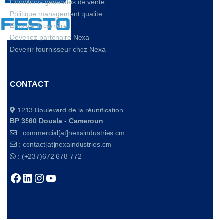
Conditions générales de vente
Politique management qualite
Emploie & carrière
Devenez partenaire Nexa
Devenir fournisseur chez Nexa
CONTACT
1213 Boulevard de la réunification
BP 3560 Douala - Cameroun
:
commercial[at]nexaindustries.cm
:
contact[at]nexaindustries.cm
: (+237)672 678 772