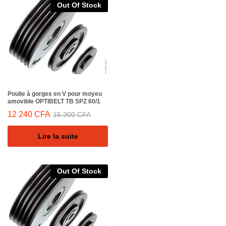
Out Of Stock
Poulie à gorges en V pour moyeu
amovible OPTIBELT TB SPZ 60/1
12 240
CFA
15 300
CFA
Lire la suite
Out Of Stock