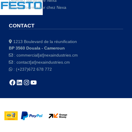
Devenez partenaire Nexa
Devenir fournisseur chez Nexa
CONTACT
1213 Boulevard de la réunification
BP 3560 Douala - Cameroun
:
commercial[at]nexaindustries.cm
:
contact[at]nexaindustries.cm
: (+237)672 678 772