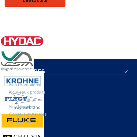
Lire la suite
NOS OFFRES
Nos Promotions
Nouveaux produits
Toutes catégories
Nos Marques
Conseils et Astuces
Nos Services