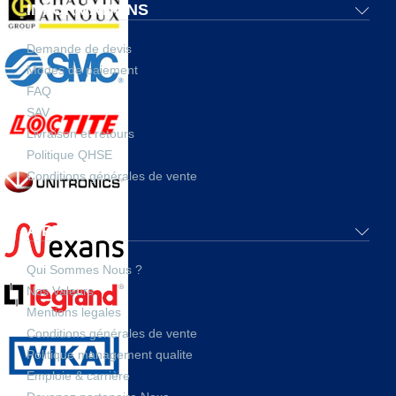
INFORMATIONS
Demande de devis
Modes de paiement
FAQ
SAV
Livraison et retours
Politique QHSE
Conditions générales de vente
A PROPOS
Qui Sommes Nous ?
Nos Valeurs
Mentions legales
Conditions générales de vente
Politique management qualite
Emploie & carrière