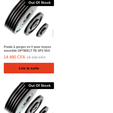
Out Of Stock
Poulie à gorges en V pour moyeu
amovible OPTIBELT TB SPZ 56/2
14 480
CFA
18 100
CFA
Lire la suite
Out Of Stock