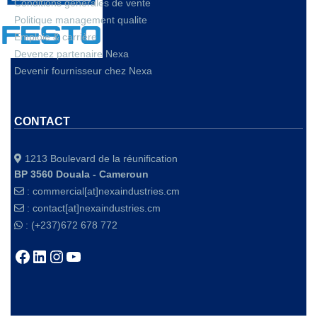
Conditions générales de vente
Politique management qualite
Emploie & carrière
Devenez partenaire Nexa
Devenir fournisseur chez Nexa
CONTACT
1213 Boulevard de la réunification
BP 3560 Douala - Cameroun
:
commercial[at]nexaindustries.cm
:
contact[at]nexaindustries.cm
: (+237)672 678 772