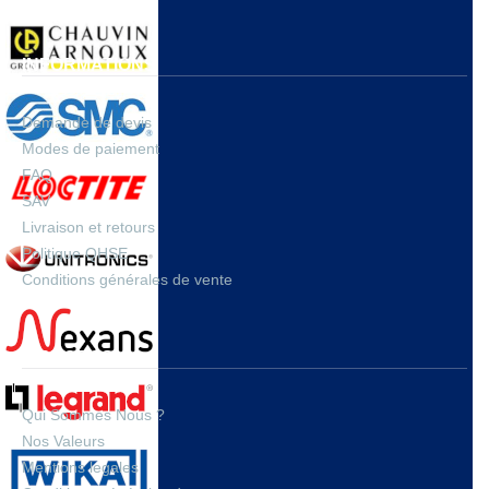
INFORMATIONS
Demande de devis
Modes de paiement
FAQ
SAV
Livraison et retours
Politique QHSE
Conditions générales de vente
A PROPOS
Qui Sommes Nous ?
Nos Valeurs
Mentions legales