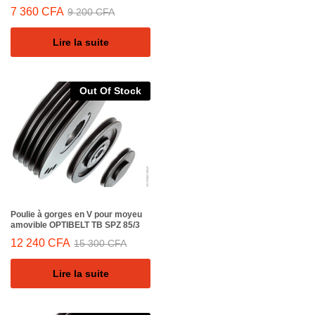
7 360
CFA
9 200
CFA
Lire la suite
Out Of Stock
Poulie à gorges en V pour moyeu
amovible OPTIBELT TB SPZ 85/3
12 240
CFA
15 300
CFA
Lire la suite