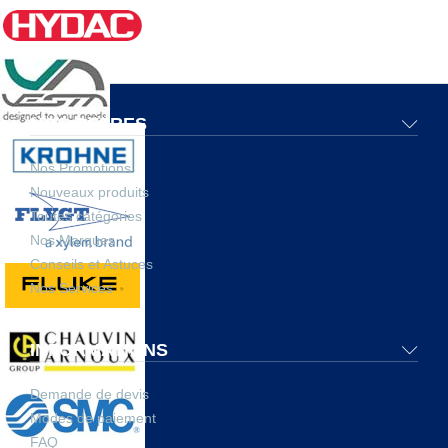
NOS OFFRES
Nos Promotions
Nouveaux produits
Toutes catégories
Nos Marques
Conseils et Astuces
Nos Services
INFORMATIONS
Demande de devis
Modes de paiement
FAQ