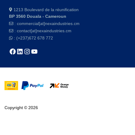
1213 Boulevard de la réunification
BP 3560 Douala - Cameroun
:
commercial[at]nexaindustries.cm
:
contact[at]nexaindustries.cm
: (+237)672 678 772
Copyright © 2026