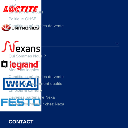
SAV
Livraison et retours
Politique QHSE
Conditions générales de vente
A PROPOS
Qui Sommes Nous ?
Nos Valeurs
Mentions legales
Conditions générales de vente
Politique management qualite
Emploie & carrière
Devenez partenaire Nexa
Devenir fournisseur chez Nexa
CONTACT