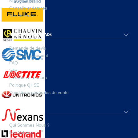
Nos Marques
Conseils et Astuces
Nos Services
INFORMATIONS
Demande de devis
Modes de paiement
FAQ
SAV
Livraison et retours
Politique QHSE
Conditions générales de vente
A PROPOS
Qui Sommes Nous ?
Nos Valeurs