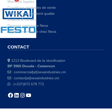
Mentions legales
Conditions générales de vente
Politique management qualite
Emploie & carrière
Devenez partenaire Nexa
Devenir fournisseur chez Nexa
CONTACT
1213 Boulevard de la réunification
BP 3560 Douala - Cameroun
:
commercial[at]nexaindustries.cm
:
contact[at]nexaindustries.cm
: (+237)672 678 772