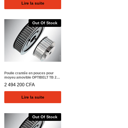
Lire la suite
Out Of Stock
Poulie crantée en pouces pour
moyeu amovible OPTIBELT TB 20
XH 400
2 494 200
CFA
Lire la suite
Out Of Stock