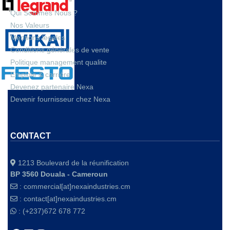
Qui Sommes Nous ?
Nos Valeurs
Mentions legales
Conditions générales de vente
Politique management qualite
Emploie & carrière
Devenez partenaire Nexa
Devenir fournisseur chez Nexa
CONTACT
1213 Boulevard de la réunification
BP 3560 Douala - Cameroun
:
commercial[at]nexaindustries.cm
:
contact[at]nexaindustries.cm
: (+237)672 678 772