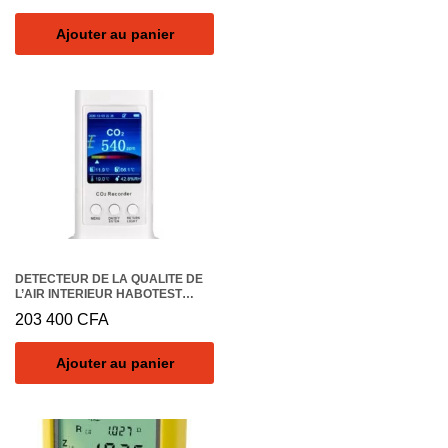
Ajouter au panier
DETECTEUR DE LA QUALITE DE
L’AIR INTERIEUR HABOTEST
HT600, MESURE HCHO, TVOC,
203 400
CFA
BENZENE, TEMPERATURE ET
HUMIDITE
Ajouter au panier