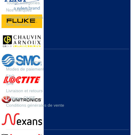
Toutes catégories
Nos Marques
Conseils et Astuces
Nos Services
INFORMATIONS
Demande de devis
Modes de paiement
FAQ
SAV
Livraison et retours
Politique QHSE
Conditions générales de vente
A PROPOS