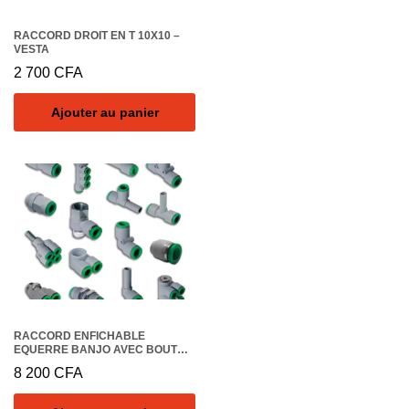
RACCORD DROIT EN T 10X10 –
VESTA
2 700
CFA
Ajouter au panier
RACCORD ENFICHABLE
EQUERRE BANJO AVEC BOUTON
LIMITEUR DE DEBIT – DIAMETRE
8 200
CFA
6 – FILETAGE G1/4A – VESTA