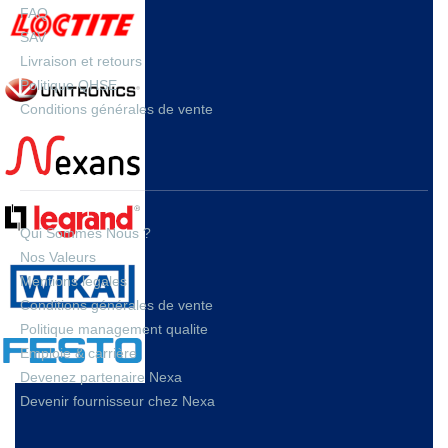
FAQ
SAV
Livraison et retours
Politique QHSE
Conditions générales de vente
A PROPOS
Qui Sommes Nous ?
Nos Valeurs
Mentions legales
Conditions générales de vente
Politique management qualite
Emploie & carrière
Devenez partenaire Nexa
Devenir fournisseur chez Nexa