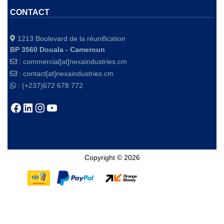
CONTACT
1213 Boulevard de la réunification
BP 3560 Douala - Cameroun
:
commercial[at]nexaindustries.cm
:
contact[at]nexaindustries.cm
: (+237)672 678 772
Copyright © 2026