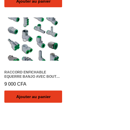
Ajouter au panier
RACCORD ENFICHABLE
EQUERRE BANJO AVEC BOUTON
LIMITEUR DE DEBIT – DIAMETRE
9 000
CFA
10 – FILETAGE G1/4A – VESTA
Ajouter au panier