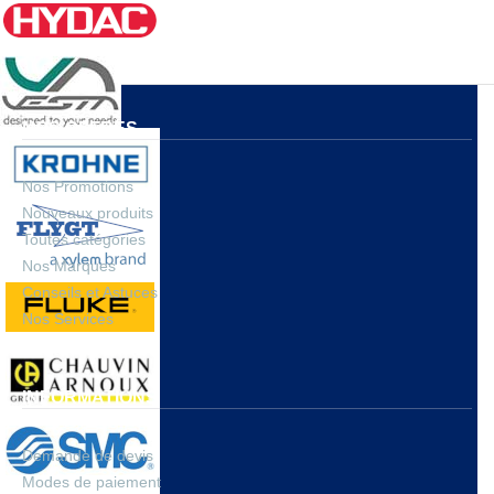
NOS OFFRES
Nos Promotions
Nouveaux produits
Toutes catégories
Nos Marques
Conseils et Astuces
Nos Services
INFORMATIONS
Demande de devis
Modes de paiement