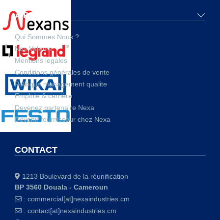
A PROPOS
Qui Sommes Nous ?
Nos Valeurs
Mentions legales
Conditions générales de vente
Politique management qualite
Emploie & carrière
Devenez partenaire Nexa
Devenir fournisseur chez Nexa
CONTACT
1213 Boulevard de la réunification
BP 3560 Douala - Cameroun
:
commercial[at]nexaindustries.cm
:
contact[at]nexaindustries.cm