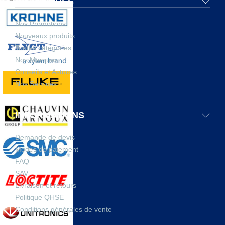
NOS OFFRES
Nos Promotions
Nouveaux produits
Toutes catégories
Nos Marques
Conseils et Astuces
Nos Services
INFORMATIONS
Demande de devis
Modes de paiement
FAQ
SAV
Livraison et retours
Politique QHSE
Conditions générales de vente