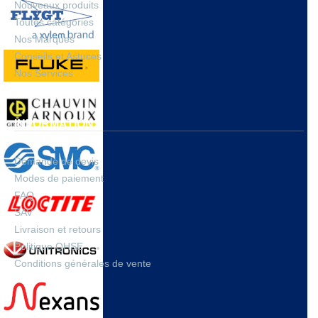
Nouveaux produits
Toutes catégories
Nos Marques
Conseils et Astuces
Nos Services
INFORMATIONS
Demande de devis
Modes de paiement
FAQ
SAV
Livraison et retours
Politique QHSE
Conditions générales de vente
A PROPOS