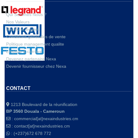
Qui Sommes Nous ?
Nos Valeurs
Mentions legales
Conditions générales de vente
Politique management qualite
Emploie & carrière
Devenez partenaire Nexa
Devenir fournisseur chez Nexa
CONTACT
1213 Boulevard de la réunification
BP 3560 Douala - Cameroun
:
commercial[at]nexaindustries.cm
:
contact[at]nexaindustries.cm
: (+237)672 678 772