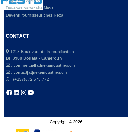
Emploie & carrière
Devenez partenaire Nexa
Devenir fournisseur chez Nexa
CONTACT
1213 Boulevard de la réunification
BP 3560 Douala - Cameroun
:
commercial[at]nexaindustries.cm
:
contact[at]nexaindustries.cm
: (+237)672 678 772
Copyright © 2026