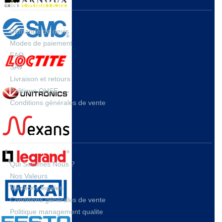
INFORMATIONS
Demande de devis
Modes de paiement
FAQ
SAV
Livraison et retours
Politique QHSE
Conditions générales de vente
A PROPOS
Qui Sommes Nous ?
Nos Valeurs
Mentions legales
Conditions générales de vente
Politique management qualite