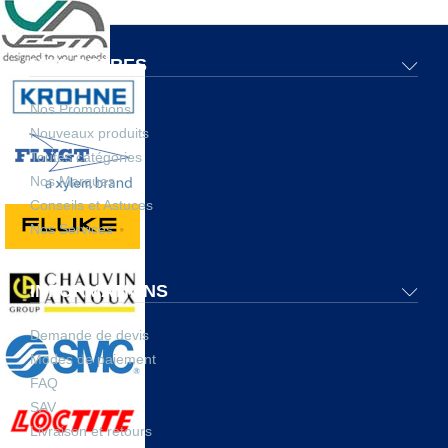
NOS OFFRES
Nos Promotions
Nouveaux produits
Toutes catégories
Nos Marques
Conseils et Astuces
Nos Services
INFORMATIONS
Demande de devis
Modes de paiement
FAQ
SAV
Livraison et retours