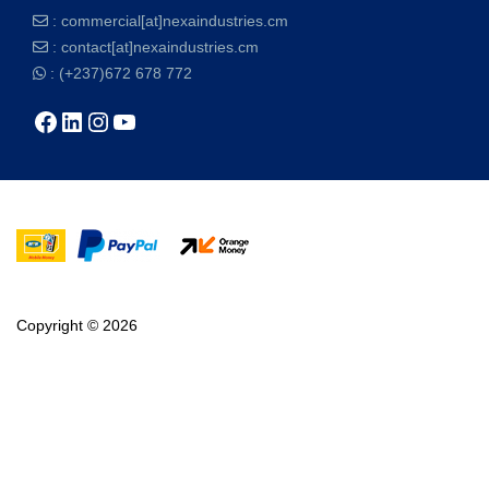
:
commercial[at]nexaindustries.cm
:
contact[at]nexaindustries.cm
: (+237)672 678 772
Copyright © 2026