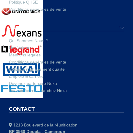
Politique QHSE
Conditions générales de vente
A PROPOS
Qui Sommes Nous ?
Nos Valeurs
Mentions legales
Conditions générales de vente
Politique management qualite
Emploie & carrière
Devenez partenaire Nexa
Devenir fournisseur chez Nexa
CONTACT
1213 Boulevard de la réunification
BP 3560 Douala - Cameroun