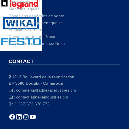
Nos Valeurs
Mentions legales
Conditions générales de vente
Politique management qualite
Emploie & carrière
Devenez partenaire Nexa
Devenir fournisseur chez Nexa
CONTACT
1213 Boulevard de la réunification
BP 3560 Douala - Cameroun
:
commercial[at]nexaindustries.cm
:
contact[at]nexaindustries.cm
: (+237)672 678 772
Facebook
LinkedIn
Instagram
YouTube