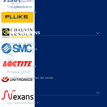
Toutes catégories
Nos Marques
Conseils et Astuces
Nos Services
INFORMATIONS
Demande de devis
Modes de paiement
FAQ
SAV
Livraison et retours
Politique QHSE
Conditions générales de vente
A PROPOS
Qui Sommes Nous ?