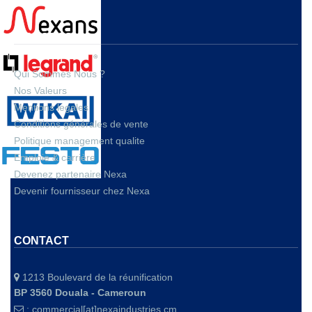
A PROPOS
Qui Sommes Nous ?
Nos Valeurs
Mentions legales
Conditions générales de vente
Politique management qualite
Emploie & carrière
Devenez partenaire Nexa
Devenir fournisseur chez Nexa
CONTACT
1213 Boulevard de la réunification
BP 3560 Douala - Cameroun
:
commercial[at]nexaindustries.cm