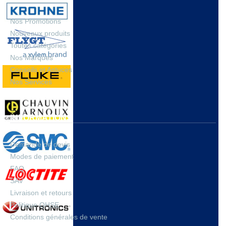
Nos Promotions
Nouveaux produits
Toutes catégories
Nos Marques
Conseils et Astuces
Nos Services
INFORMATIONS
Demande de devis
Modes de paiement
FAQ
SAV
Livraison et retours
Politique QHSE
Conditions générales de vente