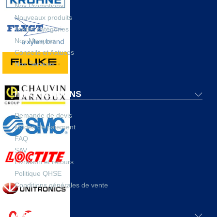
Nos Promotions
Nouveaux produits
Toutes catégories
Nos Marques
Conseils et Astuces
Nos Services
INFORMATIONS
Demande de devis
Modes de paiement
FAQ
SAV
Livraison et retours
Politique QHSE
Conditions générales de vente
A PROPOS