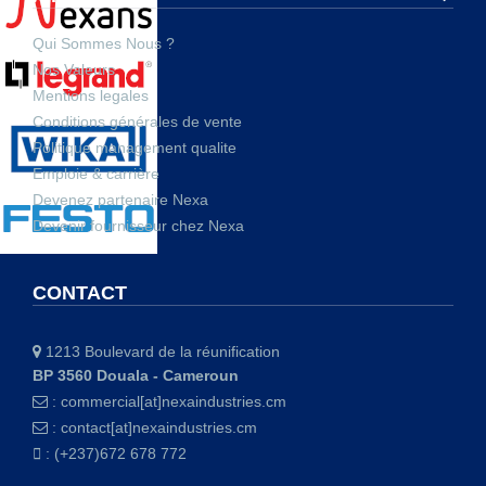
Qui Sommes Nous ?
Nos Valeurs
Mentions legales
Conditions générales de vente
Politique management qualite
Emploie & carrière
Devenez partenaire Nexa
Devenir fournisseur chez Nexa
CONTACT
1213 Boulevard de la réunification
BP 3560 Douala - Cameroun
:
commercial[at]nexaindustries.cm
:
contact[at]nexaindustries.cm
: (+237)672 678 772