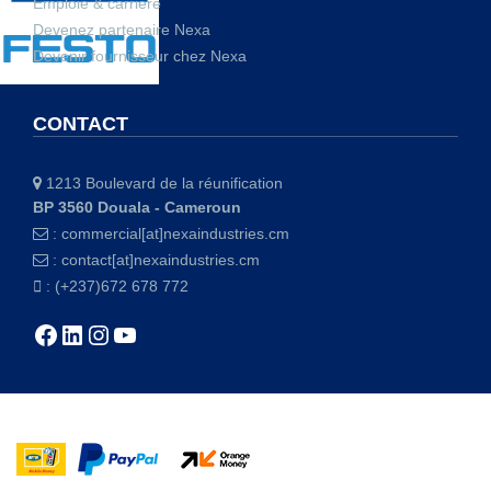
Emploie & carrière
Devenez partenaire Nexa
Devenir fournisseur chez Nexa
CONTACT
1213 Boulevard de la réunification
BP 3560 Douala - Cameroun
:
commercial[at]nexaindustries.cm
:
contact[at]nexaindustries.cm
: (+237)672 678 772
Facebook
LinkedIn
Instagram
YouTube