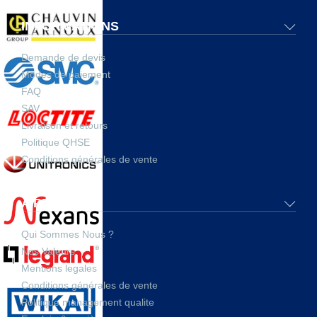
INFORMATIONS
Demande de devis
Modes de paiement
FAQ
SAV
Livraison et retours
Politique QHSE
Conditions générales de vente
A PROPOS
Qui Sommes Nous ?
Nos Valeurs
Mentions legales
Conditions générales de vente
Politique management qualite