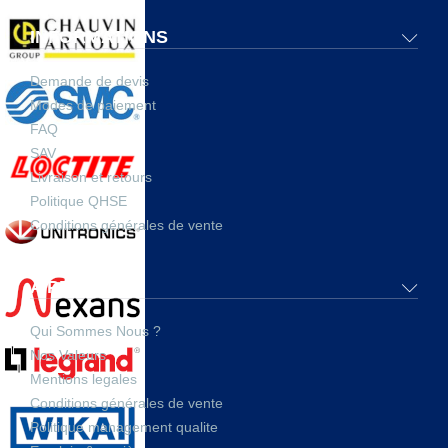
INFORMATIONS
Demande de devis
Modes de paiement
FAQ
SAV
Livraison et retours
Politique QHSE
Conditions générales de vente
A PROPOS
Qui Sommes Nous ?
Nos Valeurs
Mentions legales
Conditions générales de vente
Politique management qualite