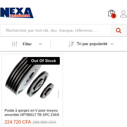
0
Tri par popularité
Filter
Out Of Stock
Poulie à gorges en V pour moyeu
amovible OPTIBELT TB SPC 236/5
224 720
CFA
280 900
CFA