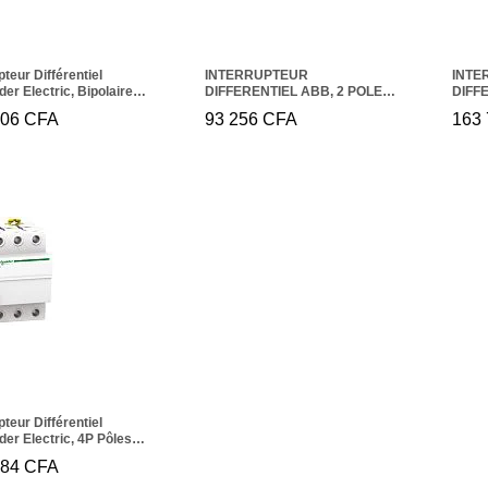
pteur Différentiel
INTERRUPTEUR
INTE
er Electric, Bipolaire
DIFFERENTIEL ABB, 2 POLES,
DIFF
 40A, 30mA iID Acti 9
40A, 30MA, TYPE AC FH200
ELEC
006
006
CFA
CFA
93 256
93 256
CFA
CFA
163
163
POLES
pteur Différentiel
er Electric, 4P Pôles,
00mA iID Acti 9
784
784
CFA
CFA