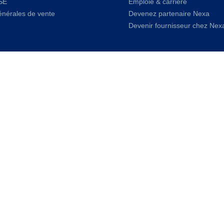
SE
Emploie & carrière
énérales de vente
Devenez partenaire Nexa
Devenir fournisseur chez Nex