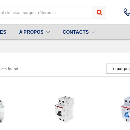
UES
A PROPOS
CONTACTS
Tri par pop
ucts found