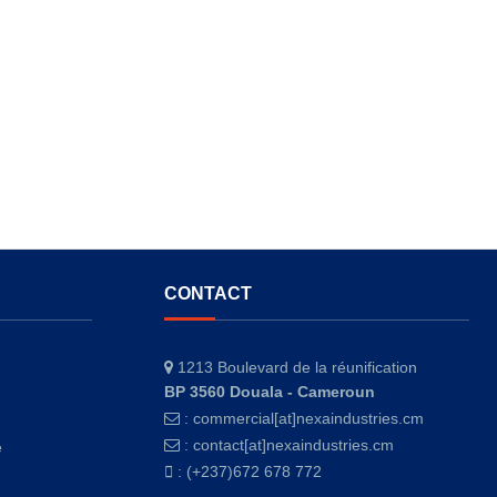
CONTACT
1213 Boulevard de la réunification
BP 3560 Douala - Cameroun
:
commercial[at]nexaindustries.cm
:
contact[at]nexaindustries.cm
e
: (+237)672 678 772