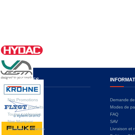
NOS OFFRES
INFORMAT
Nos Promotions
Demande de 
Nouveaux produits
Modes de pa
Toutes catégories
FAQ
Nos Marques
SAV
Conseils et Astuces
Livraison et 