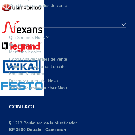
Conditions générales de vente
A PROPOS
Qui Sommes Nous ?
Nos Valeurs
Mentions legales
Conditions générales de vente
Politique management qualite
Emploie & carrière
Devenez partenaire Nexa
Devenir fournisseur chez Nexa
CONTACT
1213 Boulevard de la réunification
BP 3560 Douala - Cameroun