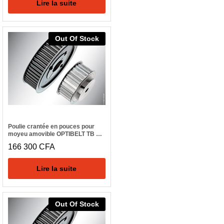
Lire la suite
Out Of Stock
Poulie crantée en pouces pour
moyeu amovible OPTIBELT TB 36
H 300
166 300
CFA
Lire la suite
Out Of Stock