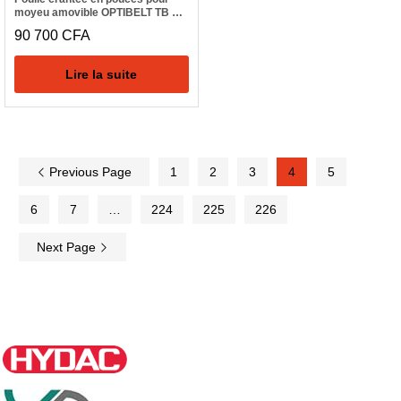
moyeu amovible OPTIBELT TB 25
H 300
90 700
CFA
Lire la suite
Previous Page
1
2
3
4
5
6
7
…
224
225
226
Next Page