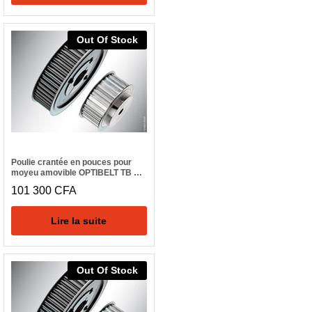
Out Of Stock
Poulie crantée en pouces pour
moyeu amovible OPTIBELT TB 27
H 300
101 300
CFA
Lire la suite
Out Of Stock