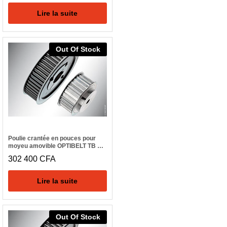
Lire la suite
Out Of Stock
Poulie crantée en pouces pour
moyeu amovible OPTIBELT TB 60
H 300
302 400
CFA
Lire la suite
Out Of Stock