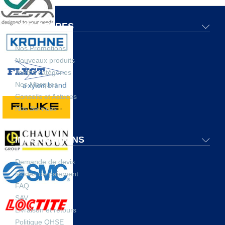
NOS OFFRES
Nos Promotions
Nouveaux produits
Toutes catégories
Nos Marques
Conseils et Astuces
Nos Services
INFORMATIONS
Demande de devis
Modes de paiement
FAQ
SAV
Livraison et retours
Politique QHSE