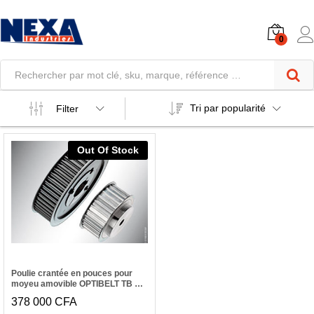
0
Tri par popularité
Filter
Out Of Stock
Poulie crantée en pouces pour
moyeu amovible OPTIBELT TB 72
H 300
378 000
CFA