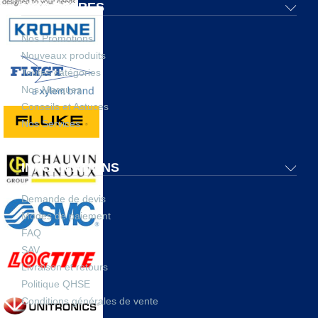
NOS OFFRES
Nos Promotions
Nouveaux produits
Toutes catégories
Nos Marques
Conseils et Astuces
Nos Services
INFORMATIONS
Demande de devis
Modes de paiement
FAQ
SAV
Livraison et retours
Politique QHSE
Conditions générales de vente