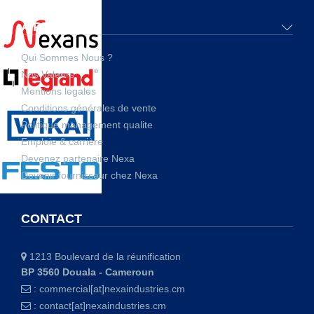
A PROPOS
Qui Sommes Nous ?
Nos Valeurs
Mentions legales
Conditions générales de vente
Politique management qualite
Emploie & carrière
Devenez partenaire Nexa
Devenir fournisseur chez Nexa
CONTACT
1213 Boulevard de la réunification
BP 3560 Douala - Cameroun
:
commercial[at]nexaindustries.cm
:
contact[at]nexaindustries.cm