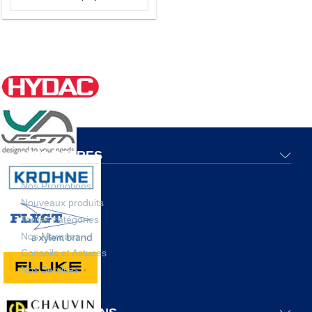
NOS OFFRES
Nos Promotions
Nouveaux produits
Toutes catégories
Nos Marques
Conseils et Astuces
Nos Services