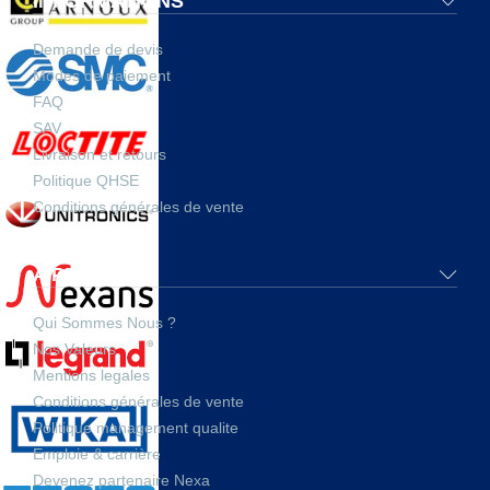
INFORMATIONS
Demande de devis
Modes de paiement
FAQ
SAV
Livraison et retours
Politique QHSE
Conditions générales de vente
A PROPOS
Qui Sommes Nous ?
Nos Valeurs
Mentions legales
Conditions générales de vente
Politique management qualite
Emploie & carrière
Devenez partenaire Nexa