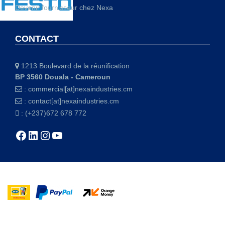
Devenir fournisseur chez Nexa
CONTACT
1213 Boulevard de la réunification
BP 3560 Douala - Cameroun
:
commercial[at]nexaindustries.cm
:
contact[at]nexaindustries.cm
: (+237)672 678 772
Facebook
LinkedIn
Instagram
YouTube