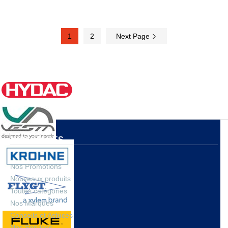
1
2
Next Page
NOS OFFRES
Nos Promotions
Nouveaux produits
Toutes catégories
Nos Marques
Conseils et Astuces
Nos Services