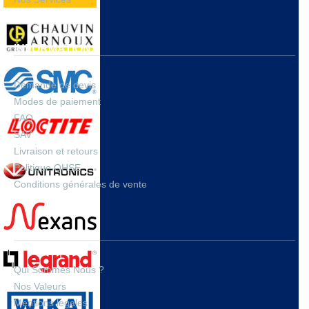
INFORMATIONS
Demande de devis
Modes de paiement
FAQ
SAV
Livraison et retours
Politique QHSE
Conditions générales de vente
A PROPOS
Qui Sommes Nous ?
Nos Valeurs
Mentions legales