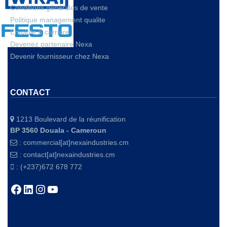
Conditions générales de vente
Politique management qualite
Emploie & carrière
Devenez partenaire Nexa
Devenir fournisseur chez Nexa
CONTACT
1213 Boulevard de la réunification
BP 3560 Douala - Cameroun
:
commercial[at]nexaindustries.cm
:
contact[at]nexaindustries.cm
: (+237)672 678 772
Facebook
LinkedIn
Instagram
YouTube