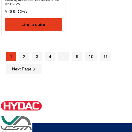
DKB-125
5 000
CFA
Lire la suite
1
2
3
4
…
9
10
11
Next Page