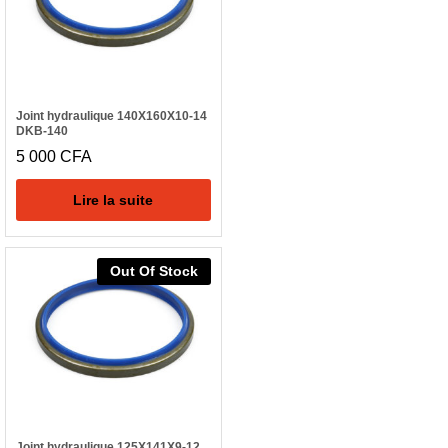
Joint hydraulique 140X160X10-14
DKB-140
5 000
CFA
Lire la suite
Out Of Stock
Joint hydraulique 125X141X9-12