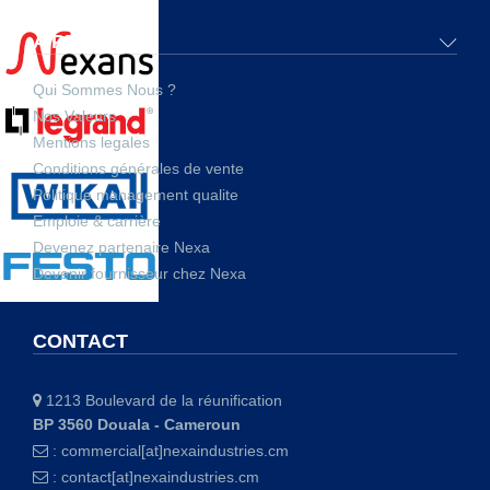
A PROPOS
Qui Sommes Nous ?
Nos Valeurs
Mentions legales
Conditions générales de vente
Politique management qualite
Emploie & carrière
Devenez partenaire Nexa
Devenir fournisseur chez Nexa
CONTACT
1213 Boulevard de la réunification
BP 3560 Douala - Cameroun
:
commercial[at]nexaindustries.cm
:
contact[at]nexaindustries.cm