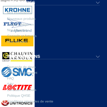
NOS OFFRES
Nos Promotions
Nouveaux produits
Toutes catégories
Nos Marques
Conseils et Astuces
Nos Services
INFORMATIONS
Demande de devis
Modes de paiement
FAQ
SAV
Livraison et retours
Politique QHSE
Conditions générales de vente